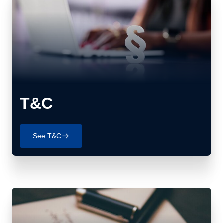
T&C
See T&C
􀄫