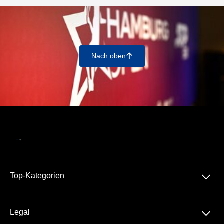
Nach oben
􀄨
􀆈
Top-Kategorien
Am Rothenbaum
􀆈
Legal