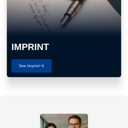
IMPRINT
See Imprint
􀄫